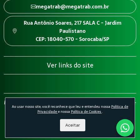
megatrab@megatrab.com.br
Rua Antônio Soares, 217 SALA C - Jardim
Paulistano
CEP: 18040-570 - Sorocaba/SP
Ver links do site
Megatrab - Engenharia de Segurança do Trabalho 2026 -
Ao usar nosso site, você reconhece que leu e entendeu nossa
Política de
Todos os direitos reservados.
Política de Privacidade.
Privacidade
e nossa
Política de Cookies
.
Política de Cookies.
Desenvolvido por
Agência Kombi
Aceitar