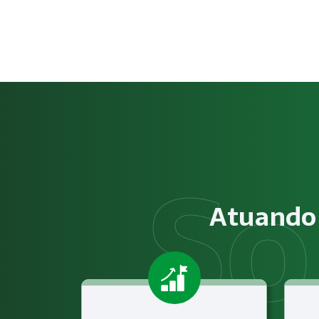
Como funciona NR-12 – Segur
O serviço de NR-12 – Segurança em Máquinas e Equipamento
Obrigatoriedade legal
Empresas que exercem atividades com exposição a riscos físi
Atuando 
Atendimento especializado
A Megatrab - Engenharia de Segurança do Trabalho oferec