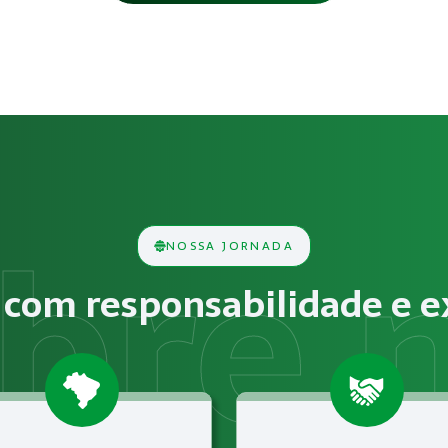
ança em Máquinas e Equipamen
s consiste na análise técnica das condições do ambiente d
NOSSA JORNADA
cos, químicos, biológicos, ergonômicos ou psicossociais de
com responsabilidade e e
e NR-12 – Segurança em Máquinas e Equipamentos para o se