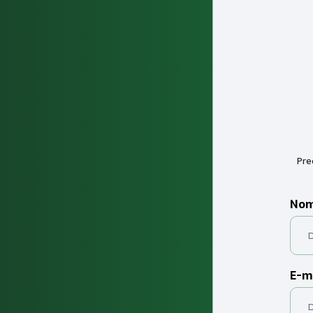
Pre
Nom
E-m