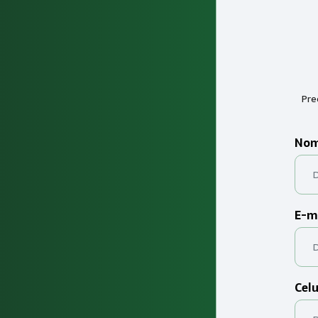
Pre
Nom
E-m
Celu