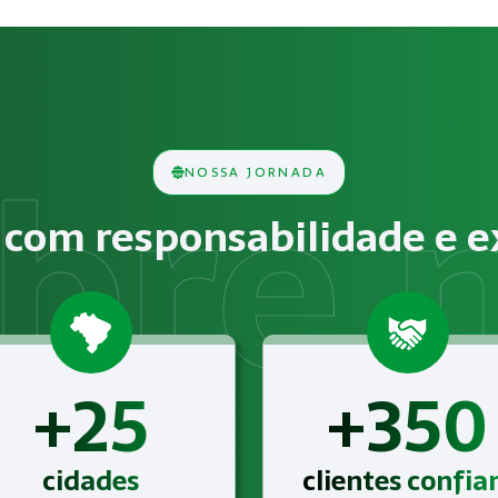
ança em Máquinas e Equipamen
s consiste na análise técnica das condições do ambiente d
NOSSA JORNADA
cos, químicos, biológicos, ergonômicos ou psicossociais de
com responsabilidade e e
 NR-12 – Segurança em Máquinas e Equipamentos para o seg
+25
+350
cidades
clientes confi