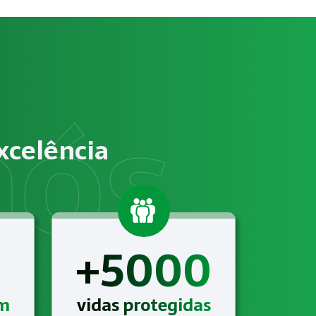
tos?
e trabalho, identificação de riscos ocupacionais e elabor
vem atender às exigências relacionadas a NR-12 – Segurança 
xcelência
mento de Indústria com suporte técnico completo, acompanh
+5000
am
vidas protegidas