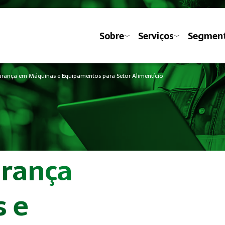
Sobre
Serviços
Segmen
rança em Máquinas e Equipamentos para Setor Alimentício
urança
 e