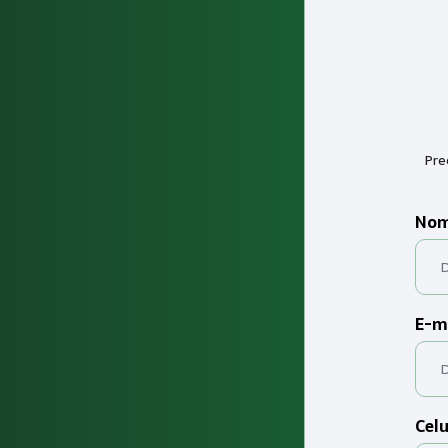
Pre
Nom
E-m
Celu