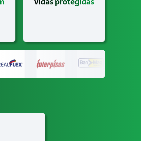
am
vidas protegidas