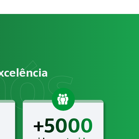
tos?
e trabalho, identificação de riscos ocupacionais e elabor
vem atender às exigências relacionadas a NR-12 – Segurança 
xcelência
mento de Setor Alimentício com suporte técnico completo, 
+5000