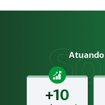
Como funciona NR-12 – Segur
O serviço de NR-12 – Segurança em Máquinas e Equipamento
Obrigatoriedade legal
Empresas que exercem atividades com exposição a riscos físi
Atuando 
Atendimento especializado
A Megatrab - Engenharia de Segurança do Trabalho oferece
+10