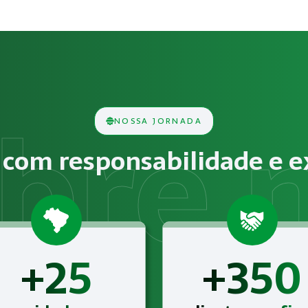
ança em Máquinas e Equipamen
s consiste na análise técnica das condições do ambiente d
NOSSA JORNADA
cos, químicos, biológicos, ergonômicos ou psicossociais de
com responsabilidade e e
 NR-12 – Segurança em Máquinas e Equipamentos para o seg
+25
+350