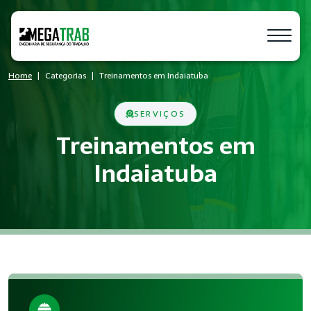
Home
Categorias
Treinamentos em Indaiatuba
SERVIÇOS
Treinamentos em
Indaiatuba
O que é Treinamentos?
Treinamentos é um conjunto de medidas técnicas e administra
Quem precisa de Treinamentos?
Empresas de todos os portes que possuem empregados regist
Benefícios da implementação