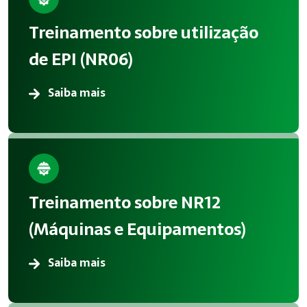
A aplicação correta de Treinamentos reduz acidentes, melhor
Treinamento sobre utilização
Atendimento em Indaiatuba
de EPI (NR06)
A Megatrab atua oferecendo consultoria especializada em T
Saiba mais
Treinamento sobre NR12
(Máquinas e Equipamentos)
Saiba mais