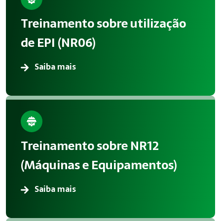
A aplicação correta de Treinamentos reduz acidentes, melhor
Treinamento sobre utilização
Atendimento em Salto
de EPI (NR06)
A Megatrab atua oferecendo consultoria especializada em T
Saiba mais
Treinamento sobre NR12
(Máquinas e Equipamentos)
Saiba mais