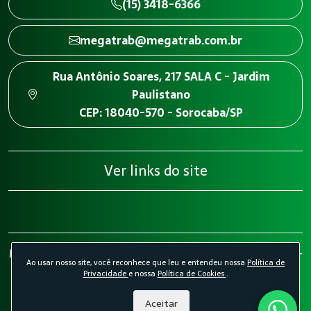
(15) 3418-6366
megatrab@megatrab.com.br
Rua Antônio Soares, 217 SALA C - Jardim
Paulistano
CEP: 18040-570 - Sorocaba/SP
Ver links do site
Megatrab - Engenharia de Segurança do Trabalho 2026 -
Ao usar nosso site, você reconhece que leu e entendeu nossa
Política de
Todos os direitos reservados.
Política de Privacidade.
Privacidade
e nossa
Política de Cookies
.
Política de Cookies.
Desenvolvido por
Agência Kombi
Aceitar