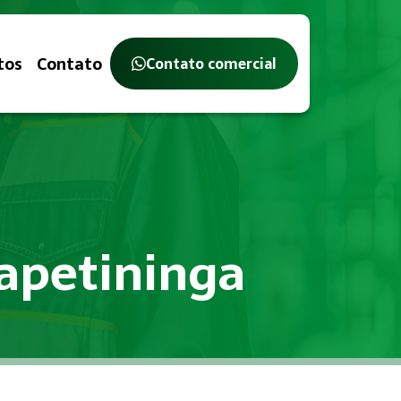
tos
Contato
Contato comercial
apetininga
stério do Trabalho, com o objetivo de identificar, avaliar 