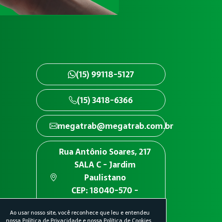
(15) 99118-5127
(15) 3418-6366
megatrab@megatrab.com.br
Rua Antônio Soares, 217
SALA C - Jardim
Paulistano
CEP: 18040-570 -
Sorocaba/SP
Ao usar nosso site, você reconhece que leu e entendeu
nossa
Política de Privacidade
e nossa
Política de Cookies
.