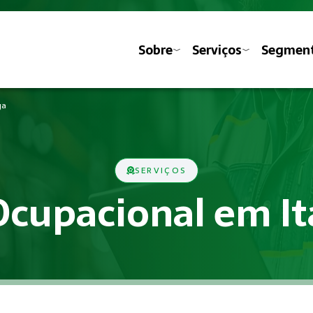
Sobre
Serviços
Segmen
ga
SERVIÇOS
Ocupacional em It
ministrativas previstas nas Normas Regulamentadoras do Mini
pacional?